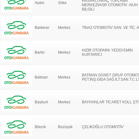
HASARLI ARAÇ TOPLAMA
Aydın
Söke
MERKEZİ/ASR OTOMOTİV -NUH
BİLGİLİ
Balıkesir
Merkez
TINAZ OTOMOTİV SAN. VE TİC. A
HIZIR OTOPARK YEDDİ EMİN
Bartın
Merkez
KURTARICI
BATMAN GÜNEY GRUP OTOMOT
Batman
Merkez
PET.İNŞ.GIDA SAĞ.İLT.SAN.T.C.L
Bayburt
Merkez
BAYHANLAR TİCARET KOLL ŞTİ
Bilecik
Bozüyük
ÇELİKOĞLU OTOMOTİV