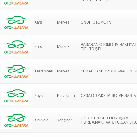
SAN.TİC.LTD.ŞTİ.
Kars
Merkez
ONUR OTOMOTİV
BAŞARAN OTOMOTİV NAKLİYAT
Kars
Merkez
TİC LTD ŞTİ
Kastamonu
Merkez
SEDAT CAMCI VOLKSWAGEN S
Kayseri
Kocasinan
ÖZSA OTOMOTİV TİC. VE SAN. A.
ÖZ ÜLGER GERİDÖNÜŞÜM
Kırıkkale
Yahşihan
HURDA.NAK.TAAH.TİC.SAN.LTD.