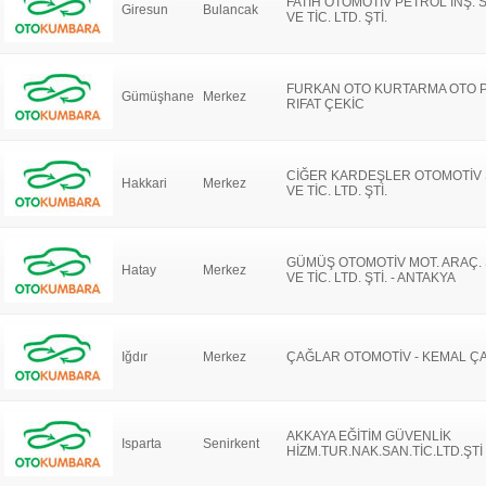
FATİH OTOMOTİV PETROL İNŞ. 
Giresun
Bulancak
VE TİC. LTD. ŞTİ.
FURKAN OTO KURTARMA OTO P
Gümüşhane
Merkez
RIFAT ÇEKİC
CİĞER KARDEŞLER OTOMOTİV 
Hakkari
Merkez
VE TİC. LTD. ŞTİ.
GÜMÜŞ OTOMOTİV MOT. ARAÇ. 
Hatay
Merkez
VE TİC. LTD. ŞTİ. - ANTAKYA
Iğdır
Merkez
ÇAĞLAR OTOMOTİV - KEMAL Ç
AKKAYA EĞİTİM GÜVENLİK
Isparta
Senirkent
HİZM.TUR.NAK.SAN.TİC.LTD.ŞTİ