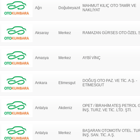
MAHMUT KILIÇ OTO TAMİR VE
Ağrı
Doğubeyazıt
NAKLİYAT
Aksaray
Merkez
RAMAZAN GÜRSES OTO ÖZEL 
Amasya
Merkez
AYBİ VİNÇ
DOĞUŞ OTO PAZ. VE TİC. A.Ş. -
Ankara
Etimesgut
ETİMESGUT
OPET / İBRAHİM ATEŞ PETROL G
Antalya
Akdeniz
İNŞ. TURZ. VE TİC. LTD. ŞTİ.
BAŞARAN OTOMOTİV OTEL. TUR
Antalya
Merkez
İNŞ. SAN. TİC. A.Ş.