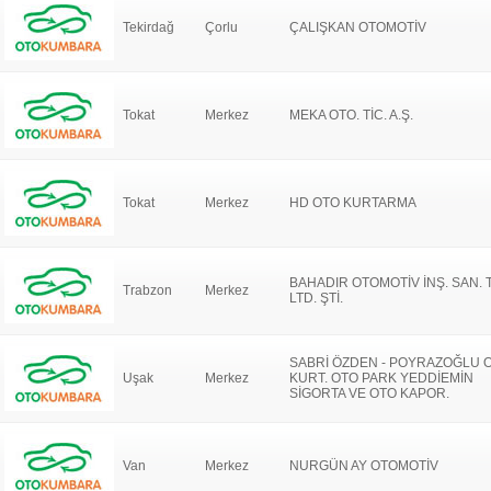
Tekirdağ
Çorlu
ÇALIŞKAN OTOMOTİV
Tokat
Merkez
MEKA OTO. TİC. A.Ş.
Tokat
Merkez
HD OTO KURTARMA
BAHADIR OTOMOTİV İNŞ. SAN. T
Trabzon
Merkez
LTD. ŞTİ.
SABRİ ÖZDEN - POYRAZOĞLU 
Uşak
Merkez
KURT. OTO PARK YEDDİEMİN
SİGORTA VE OTO KAPOR.
Van
Merkez
NURGÜN AY OTOMOTİV