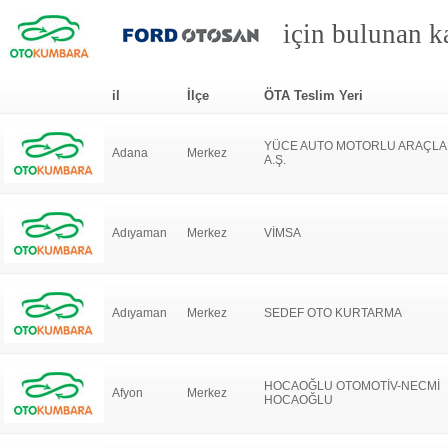
için bulunan ka
il
İlçe
ÖTA Teslim Yeri
YÜCE AUTO MOTORLU ARAÇLAR
Adana
Merkez
A.Ş.
Adıyaman
Merkez
VİMSA
Adıyaman
Merkez
SEDEF OTO KURTARMA
HOCAOĞLU OTOMOTİV-NECMİ
Afyon
Merkez
HOCAOĞLU