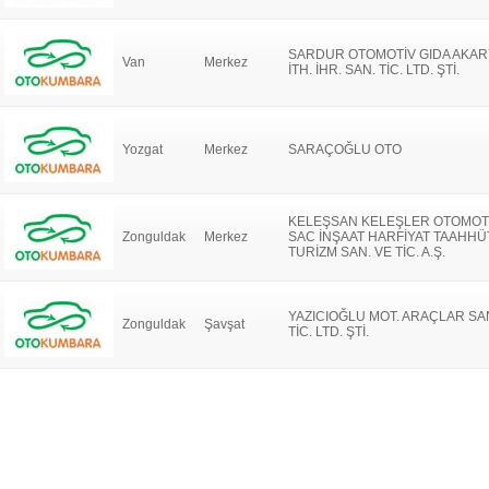
SARDUR OTOMOTİV GIDA AKAR
Van
Merkez
İTH. İHR. SAN. TİC. LTD. ŞTİ.
Yozgat
Merkez
SARAÇOĞLU OTO
KELEŞSAN KELEŞLER OTOMOT
Zonguldak
Merkez
SAC İNŞAAT HARFİYAT TAAHHÜ
TURİZM SAN. VE TİC. A.Ş.
YAZICIOĞLU MOT. ARAÇLAR SA
Zonguldak
Şavşat
TİC. LTD. ŞTİ.