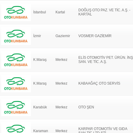
DOĞUŞ OTO PAZ. VE TİC. A.Ş. -
İstanbul
Kartal
KARTAL
İzmir
Gaziemir
VOSMER GAZİEMİR
ELİS OTOMOTİV PET. ÜRÜN. İNŞ
K.Maraş
Merkez
SAN. VE TİC. A.Ş.
K.Maraş
Merkez
KABAAĞAÇ OTO SERVİS
Karabük
Merkez
OTO ŞEN
KARPAR OTOMOTİV VE GIDA
Karaman
Merkez