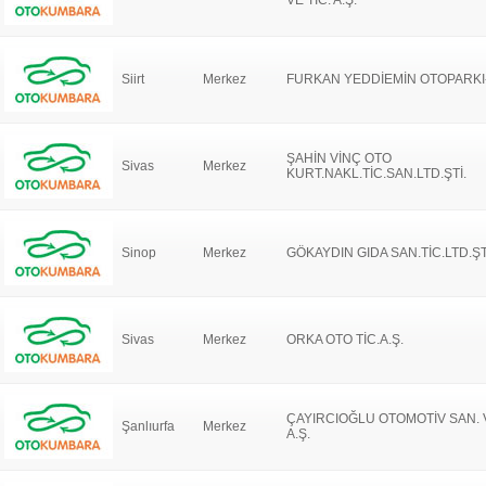
VE TİC. A.Ş.
Siirt
Merkez
FURKAN YEDDİEMİN OTOPARKI
ŞAHİN VİNÇ OTO
Sivas
Merkez
KURT.NAKL.TİC.SAN.LTD.ŞTİ.
Sinop
Merkez
GÖKAYDIN GIDA SAN.TİC.LTD.ŞT
Sivas
Merkez
ORKA OTO TİC.A.Ş.
ÇAYIRCIOĞLU OTOMOTİV SAN. V
Şanlıurfa
Merkez
A.Ş.