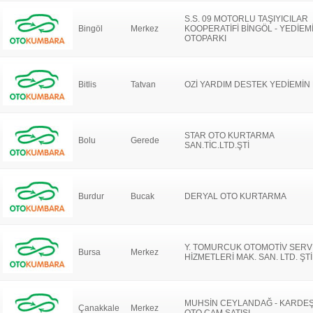
S.S. 09 MOTORLU TAŞIYICILAR
Bingöl
Merkez
KOOPERATİFİ BİNGÖL - YEDİEM
OTOPARKI
Bitlis
Tatvan
OZİ YARDIM DESTEK YEDİEMİN 
STAR OTO KURTARMA
Bolu
Gerede
SAN.TİC.LTD.ŞTİ
Burdur
Bucak
DERYAL OTO KURTARMA
Y. TOMURCUK OTOMOTİV SERV
Bursa
Merkez
HİZMETLERİ MAK. SAN. LTD. ŞTİ
MUHSİN CEYLANDAĞ - KARDE
Çanakkale
Merkez