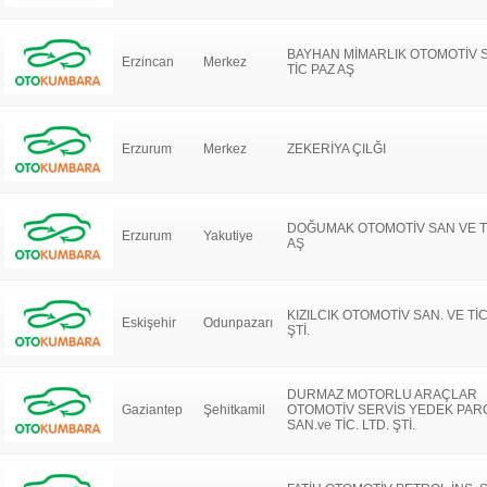
BAYHAN MİMARLIK OTOMOTİV 
Erzincan
Merkez
TİC PAZ AŞ
Erzurum
Merkez
ZEKERİYA ÇILĞI
DOĞUMAK OTOMOTİV SAN VE T
Erzurum
Yakutiye
AŞ
KIZILCIK OTOMOTİV SAN. VE TİC
Eskişehir
Odunpazarı
ŞTİ.
DURMAZ MOTORLU ARAÇLAR
Gaziantep
Şehitkamil
OTOMOTİV SERVİS YEDEK PAR
SAN.ve TİC. LTD. ŞTİ.