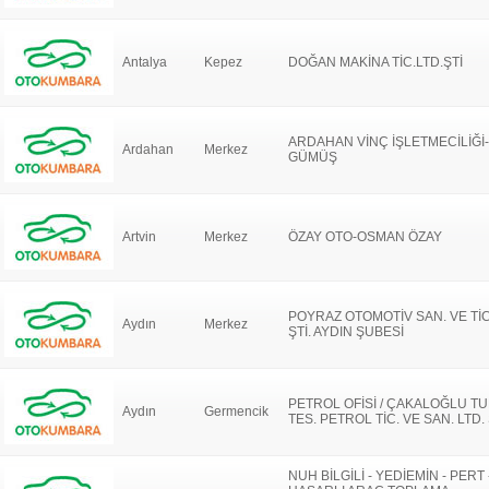
Antalya
Kepez
DOĞAN MAKİNA TİC.LTD.ŞTİ
ARDAHAN VİNÇ İŞLETMECİLİĞİ
Ardahan
Merkez
GÜMÜŞ
Artvin
Merkez
ÖZAY OTO-OSMAN ÖZAY
POYRAZ OTOMOTİV SAN. VE TİC
Aydın
Merkez
ŞTİ. AYDIN ŞUBESİ
PETROL OFİSİ / ÇAKALOĞLU TU
Aydın
Germencik
TES. PETROL TİC. VE SAN. LTD. 
NUH BİLGİLİ - YEDİEMİN - PERT 