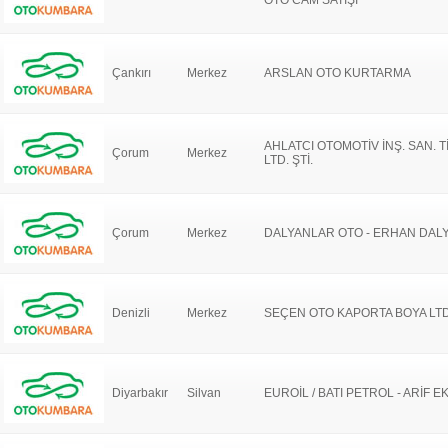
OTO CAM SATIŞI
Çankırı
Merkez
ARSLAN OTO KURTARMA
AHLATCI OTOMOTİV İNŞ. SAN. T
Çorum
Merkez
LTD. ŞTİ.
Çorum
Merkez
DALYANLAR OTO - ERHAN DAL
Denizli
Merkez
SEÇEN OTO KAPORTA BOYA LTD.
Diyarbakır
Silvan
EUROİL / BATI PETROL - ARİF E