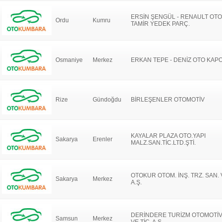
ERSİN ŞENGÜL - RENAULT OTO
Ordu
Kumru
TAMİR YEDEK PARÇ.
Osmaniye
Merkez
ERKAN TEPE - DENİZ OTO KAP
Rize
Gündoğdu
BİRLEŞENLER OTOMOTİV
KAYALAR PLAZA OTO.YAPI
Sakarya
Erenler
MALZ.SAN.TİC.LTD.ŞTİ.
OTOKUR OTOM. İNŞ. TRZ. SAN. V
Sakarya
Merkez
A.Ş.
DERİNDERE TURİZM OTOMOTİV
Samsun
Merkez