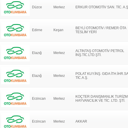
Düzce
Merkez
ERKUR OTOMOTİV SAN. TİC. A.Ş
BEYLİ OTOMOTİV / REMER ÖTA
Edirne
Keşan
TESLİM YERİ
ALTINTAŞ OTOMOTİV PETROL
Elazığ
Merkez
İNŞ.TİC.LTD.ŞTİ.
POLAT KUY.İNŞ. GIDA İTH.İHR.S
Elazığ
Merkez
TİC.A.Ş.
KOÇTER DANIŞMANLIK TURİZM
Erzincan
Merkez
HAYVANCILIK VE TİC. LTD. ŞTİ.
Erzincan
Merkez
AKKAR