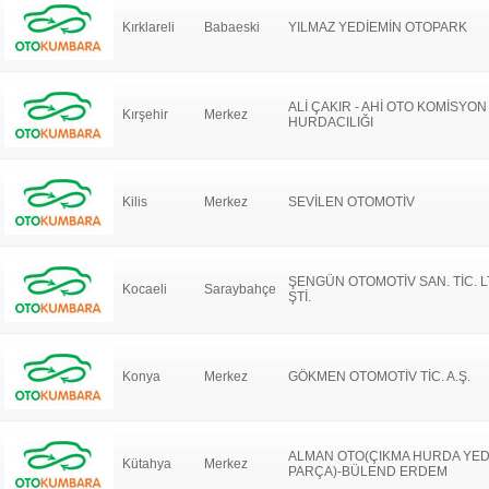
Kırklareli
Babaeski
YILMAZ YEDİEMİN OTOPARK
ALİ ÇAKIR - AHİ OTO KOMİSYON
Kırşehir
Merkez
HURDACILIĞI
Kilis
Merkez
SEVİLEN OTOMOTİV
ŞENGÜN OTOMOTİV SAN. TİC. L
Kocaeli
Saraybahçe
ŞTİ.
Konya
Merkez
GÖKMEN OTOMOTİV TİC. A.Ş.
ALMAN OTO(ÇIKMA HURDA YE
Kütahya
Merkez
PARÇA)-BÜLEND ERDEM